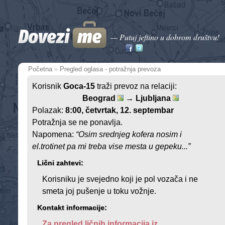
— Putuj jeftino u dobrom društvu!
Početna
»
Pregled oglasa - potražnja prevoza
Korisnik
Goca-15
traži prevoz na relaciji:
Beograd
→ Ljubljana
Polazak:
8:00
, četvrtak, 12. septembar
Potražnja se ne ponavlja.
Napomena:
“Osim srednjeg kofera nosim i
el.trotinet pa mi treba vise mesta u gepeku...”
Lični zahtevi:
Korisniku je svejedno koji je pol vozača i ne
smeta joj pušenje u toku vožnje.
Kontakt informacije:
Za pregled ličnih informacija iz