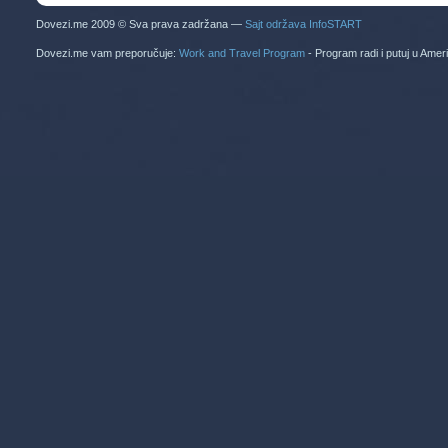
Dovezi.me 2009 © Sva prava zadržana —
Sajt održava InfoSTART
Dovezi.me vam preporučuje:
Work and Travel Program
- Program radi i putuj u Amer