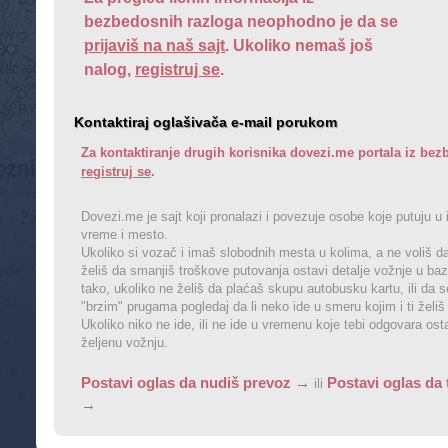
bezbedosnih razloga neophodno je da se
prijaviš na naš sajt
. Ukoliko nemaš još
nalog,
registruj se
.
Kontaktiraj oglašivača e-mail porukom
Za kontaktiranje drugih korisnika dovezi.me portala iz b
registruj se
.
Dovezi.me je sajt koji pronalazi i povezuje osobe koje putuju u 
vreme i mesto.
Ukoliko si vozač i imaš slobodnih mesta u kolima, a ne voliš da
želiš da smanjiš troškove putovanja ostavi detalje vožnje u baz
tako, ukoliko ne želiš da plaćaš skupu autobusku kartu, ili da 
"brzim" prugama pogledaj da li neko ide u smeru kojim i ti želiš
Ukoliko niko ne ide, ili ne ide u vremenu koje tebi odgovara os
željenu vožnju.
Postavi oglas da nudiš prevoz →
Postavi oglas da 
ili
→