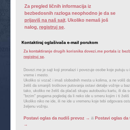
Za pregled ličnih informacija iz
bezbedosnih razloga neophodno je da se
prijaviš na naš sajt
. Ukoliko nemaš još
nalog,
registruj se
.
Kontaktiraj oglašivača e-mail porukom
Za kontaktiranje drugih korisnika dovezi.me portala iz b
registruj se
.
Dovezi.me je sajt koji pronalazi i povezuje osobe koje putuju u 
vreme i mesto.
Ukoliko si vozač i imaš slobodnih mesta u kolima, a ne voliš da
želiš da smanjiš troškove putovanja ostavi detalje vožnje u baz
tako, ukoliko ne želiš da plaćaš skupu autobusku kartu, ili da 
"brzim" prugama pogledaj da li neko ide u smeru kojim i ti želiš
Ukoliko niko ne ide, ili ne ide u vremenu koje tebi odgovara os
željenu vožnju.
Postavi oglas da nudiš prevoz →
Postavi oglas da 
ili
→