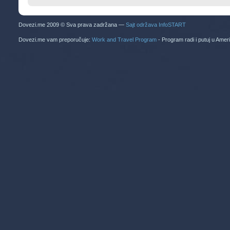
Dovezi.me 2009 © Sva prava zadržana —
Sajt održava InfoSTART
Dovezi.me vam preporučuje:
Work and Travel Program
- Program radi i putuj u Amer