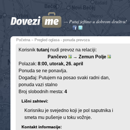
— Putuj jeftino u dobrom društvu!
Početna
»
Pregled oglasa - ponuda prevoza
Korisnik
tutanj
nudi prevoz na relaciji:
Pančevo
→ Zemun Polje
Polazak:
8:00
, utorak, 26. april
Ponuda se ne ponavlja.
Događaj: Putujem na posao svaki radni dan,
ponuda vazi stalno
Broj slobodnih mesta:
4
Lični zahtevi:
Korisniku je svejedno koji je pol saputnika i
smeta mu pušenje u toku vožnje.
Kontakt informacije: