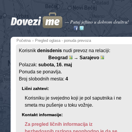
— Putuj jeftino u dobrom društvu!
Početna
»
Pregled oglasa - ponuda prevoza
Korisnik
denisdenis
nudi prevoz na relaciji:
Beograd
→ Sarajevo
Polazak:
subota, 16. maj
Ponuda se ponavlja.
Broj slobodnih mesta:
4
Lični zahtevi:
Korisniku je svejedno koji je pol saputnika i ne
smeta mu pušenje u toku vožnje.
Kontakt informacije:
Za pregled ličnih informacija iz
bezbedosnih razloga neophodno je da se