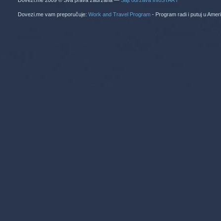
Dovezi.me 2009 © Sva prava zadržana —
Sajt održava InfoSTART
Dovezi.me vam preporučuje:
Work and Travel Program
- Program radi i putuj u Amer