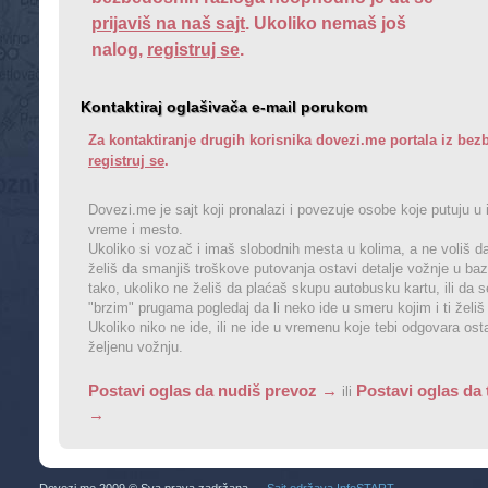
prijaviš na naš sajt
. Ukoliko nemaš još
nalog,
registruj se
.
Kontaktiraj oglašivača e-mail porukom
Za kontaktiranje drugih korisnika dovezi.me portala iz b
registruj se
.
Dovezi.me je sajt koji pronalazi i povezuje osobe koje putuju u 
vreme i mesto.
Ukoliko si vozač i imaš slobodnih mesta u kolima, a ne voliš da
želiš da smanjiš troškove putovanja ostavi detalje vožnje u baz
tako, ukoliko ne želiš da plaćaš skupu autobusku kartu, ili da 
"brzim" prugama pogledaj da li neko ide u smeru kojim i ti želiš
Ukoliko niko ne ide, ili ne ide u vremenu koje tebi odgovara os
željenu vožnju.
Postavi oglas da nudiš prevoz →
Postavi oglas da 
ili
→