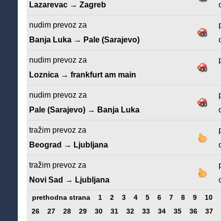
Lazarevac → Zagreb
nudim prevoz za
Banja Luka → Pale (Sarajevo)
nudim prevoz za
Loznica → frankfurt am main
nudim prevoz za
Pale (Sarajevo) → Banja Luka
tražim prevoz za
Beograd → Ljubljana
tražim prevoz za
Novi Sad → Ljubljana
prethodna strana
1
2
3
4
5
6
7
8
9
10
26
27
28
29
30
31
32
33
34
35
36
37