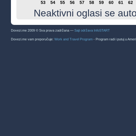
53
54
55
56
57
58
59
60
61
62
Neaktivni oglasi se aut
Dovezi.me 2009 © Sva prava zadržana —
Sajt održava InfoSTART
Dovezi.me vam preporučuje:
Work and Travel Program
- Program radi i putuj u Amer