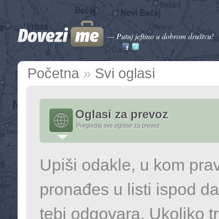
— Putuj jeftino u dobrom društvu!
Početna
»
Svi oglasi
Oglasi za prevoz
Pregledaj sve oglase za prevoz
Upiši odakle, u kom prav
pronađes u listi ispod da
tebi odgovara. Ukoliko t