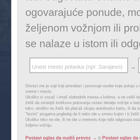
ogovarajuće ponude, mož
željenom vožnjom ili pr
se nalaze u istom ili o
→
Dovezi.me je sajt koji pronalazi i povezuje osobe koje putuju u 
vreme i mesto.
Ukoliko si vozač i imaš slobodnih mesta u kolima, a ne voliš da
želiš da smanjiš troškove putovanja ostavi detalje vožnje u baz
tako, ukoliko ne želiš da plaćaš skupu autobusku kartu, ili da 
"brzim" prugama pogledaj da li neko ide u smeru kojim i ti želiš
Ukoliko niko ne ide, ili ne ide u vremenu koje tebi odgovara os
željenu vožnju.
Postavi oglas da nudiš prevoz →
Postavi oglas da 
ili